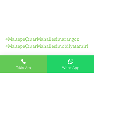
#MaltepeÇınarMahallesimarangoz
#MaltepeÇınarMahallesimobilyatamiri
#MaltepeÇınarMahallesimobilyamonta
jı
Tıkla Ara
WhatsApp
#MaltepeÇınarMahallesiikeadolapmon
tajı
#MaltepeÇınarMahallesidolaptamiri
#MaltepeÇınarMahallesidolapmontajı
#MaltepeÇınarMahallesiraydolaptamir
i
#MaltepeÇınarMahallesiportmantota
miri
#MaltepeÇınarMahallesimutfakdolabıt