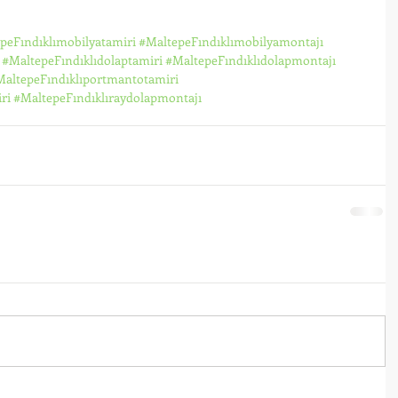
peFındıklımobilyatamiri
#MaltepeFındıklımobilyamontajı
#MaltepeFındıklıdolaptamiri
#MaltepeFındıklıdolapmontajı
altepeFındıklıportmantotamiri
ri
#MaltepeFındıklıraydolapmontajı