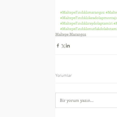
#MaltepeFındıklımarangoz
#Malte
#MaltepeFındıklıikeadolapmontajı
#MaltepeFındıklıraydolaptamiri
#M
#MaltepeFındıklımutfakdolabıtami
Maltepe Marangoz
Yorumlar
Bir yorum yazın...