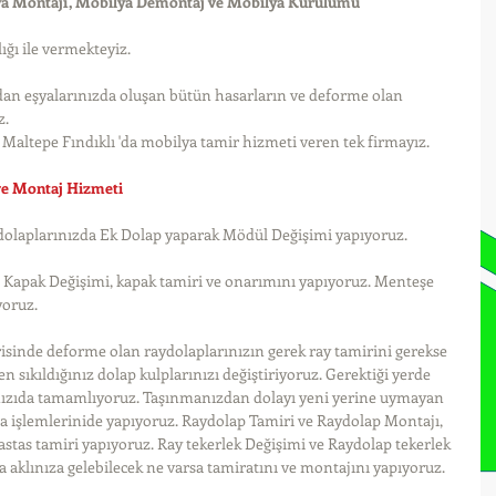
ya Montajı, Mobilya Demontaj ve Mobilya Kurulumu
ığı ile vermekteyiz. 
dan eşyalarınızda oluşan bütün hasarların ve deforme olan 
. 
Maltepe Fındıklı 'da mobilya tamir hizmeti veren tek firmayız. 
ve Montaj Hizmeti
dolaplarınızda Ek Dolap yaparak Mödül Değişimi yapıyoruz.
n Kapak Değişimi, kapak tamiri ve onarımını yapıyoruz. Menteşe 
yoruz.
sinde deforme olan raydolaplarınızın gerek ray tamirini gerekse 
 sıkıldığınız dolap kulplarınızı değiştiriyoruz. Gerektiği yerde 
ınızıda tamamlıyoruz. Taşınmanızdan dolayı yeni yerine uymayan 
a işlemlerinide yapıyoruz. Raydolap Tamiri ve Raydolap Montajı, 
vastas tamiri yapıyoruz. Ray tekerlek Değişimi ve Raydolap tekerlek 
 aklınıza gelebilecek ne varsa tamiratını ve montajını yapıyoruz. 