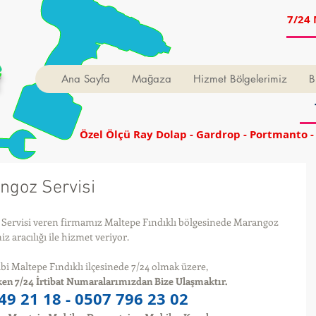
7/24 
t
Ana Sayfa
Mağaza
Hizmet Bölgelerimiz
B
Özel Ölçü Ray Dolap - Gardrop - Portmanto -
angoz Servisi
Servisi veren firmamız Maltepe Fındıklı bölgesinede Marangoz 
z aracılığı ile hizmet veriyor. 
bi Maltepe Fındıklı ilçesinede 7/24 olmak üzere, 
en 7/24 İrtibat Numaralarımızdan Bize Ulaşmaktır.
49 21 18 - 0507 796 23 02