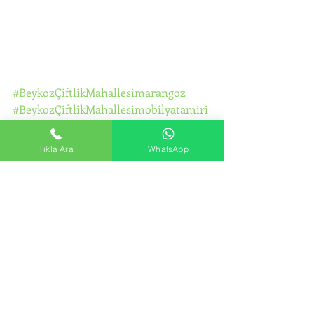
#BeykozÇiftlikMahallesimarangoz
#BeykozÇiftlikMahallesimobilyatamiri
#BeykozÇiftlikMahallesimobilyamonta
jı
Tıkla Ara
WhatsApp
#BeykozÇiftlikMahallesiikeadolapmont
ajı
#BeykozÇiftlikMahallesidolaptamiri
#BeykozÇiftlikMahallesidolapmontajı
#BeykozÇiftlikMahallesiraydolaptamiri
#BeykozÇiftlikMahallesiportmantotam
iri
#BeykozÇiftlikMahallesimutfakdolabıta
miri