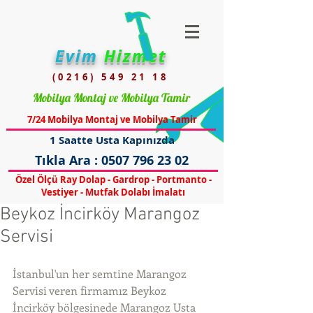
Evim
Hizmet
(0216) 549 21 18
Mobilya Montaj ve Mobilya Tamir
7/24 Mobilya Montaj ve Mobilya Tamir
1 Saatte Usta Kapınızda
Tıkla Ara :
0507 796 23 02
Özel Ölçü Ray Dolap - Gardrop - Portmanto -
Vestiyer - Mutfak Dolabı İmalatı
Beykoz İncirköy Marangoz
Servisi
İstanbul'un her semtine Marangoz 
Servisi veren firmamız Beykoz 
İncirköy bölgesinede Marangoz Usta 