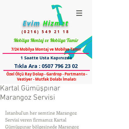
Evim
Hizmet
(0216) 549 21 18
Mobilya Montaj ve Mobilya Tamir
7/24 Mobilya Montaj ve Mobilya Tamir
1 Saatte Usta Kapınızda
Tıkla Ara :
0507 796 23 02
Özel Ölçü Ray Dolap - Gardrop - Portmanto -
Vestiyer - Mutfak Dolabı İmalatı
Kartal Gümüşpınar
Marangoz Servisi
İstanbul'un her semtine Marangoz 
Servisi veren firmamız Kartal 
Gümüşpınar bölgesinede Marangoz 