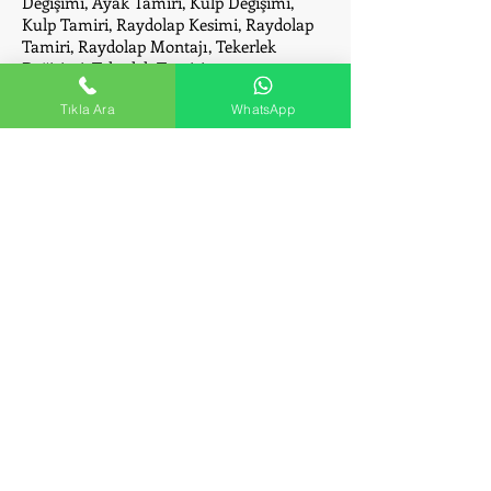
Değişimi, Ayak Tamiri, Kulp Değişimi,
Kulp Tamiri, Raydolap Kesimi, Raydolap
Tamiri, Raydolap Montajı, Tekerlek
Değişimi, Tekerlek Tamiri.
Atalar Portmanto
Tıkla Ara
WhatsApp
Montaj - Kurulum ve
Tamir Servisi
Portmanto Mödül Değişimi, Ek