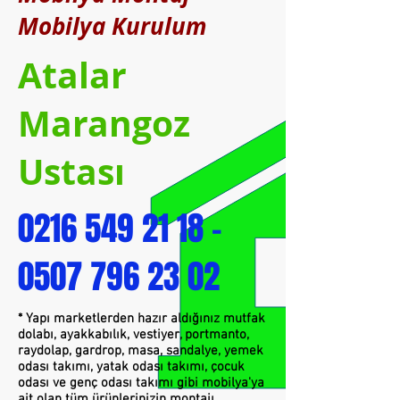
Mobilya Kurulum
Atalar
Marangoz
Ustası
0216 549 21 18 -
0507
796 23 02
* Yapı marketlerden hazır aldığınız mutfak
dolabı, ayakkabılık, vestiyer, portmanto,
raydolap, gardrop, masa, sandalye, yemek
odası takımı, yatak odası takımı, çocuk
odası ve genç odası takımı gibi mobilya'ya
ait olan tüm ürünlerinizin montajı