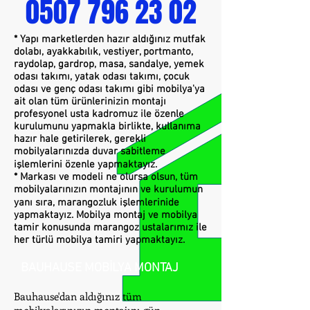
0507 796 23 02
* Yapı marketlerden hazır aldığınız mutfak
dolabı, ayakkabılık, vestiyer, portmanto,
raydolap, gardrop, masa, sandalye, yemek
odası takımı, yatak odası takımı, çocuk
odası ve genç odası takımı gibi mobilya'ya
ait olan tüm ürünlerinizin montajı
profesyonel usta kadromuz ile özenle
kurulumunu yapmakla birlikte, kullanıma
hazır hale getirilerek, gerekli
mobilyalarınızda duvar sabitleme
işlemlerini özenle yapmaktayız.
* Markası ve modeli ne olursa olsun, tüm
mobilyalarınızın montajının ve kurulumun
yanı sıra, marangozluk işlemlerinide
yapmaktayız. Mobilya montaj ve mobilya
tamir konusunda marangoz ustalarımız ile
her türlü mobilya tamiri yapmaktayız.
BAUHAUSE MOBİLYA MONTAJ
Bauhause'dan aldığınız tüm