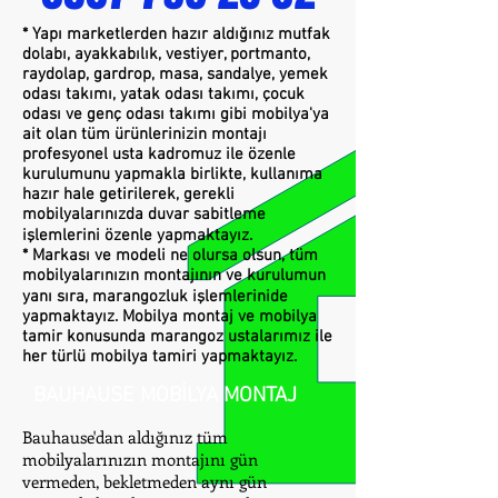
* Yapı marketlerden hazır aldığınız mutfak
dolabı, ayakkabılık, vestiyer, portmanto,
raydolap, gardrop, masa, sandalye, yemek
odası takımı, yatak odası takımı, çocuk
odası ve genç odası takımı gibi mobilya'ya
ait olan tüm ürünlerinizin montajı
profesyonel usta kadromuz ile özenle
kurulumunu yapmakla birlikte, kullanıma
hazır hale getirilerek, gerekli
mobilyalarınızda duvar sabitleme
işlemlerini özenle yapmaktayız.
* Markası ve modeli ne olursa olsun, tüm
mobilyalarınızın montajının ve kurulumun
yanı sıra, marangozluk işlemlerinide
yapmaktayız. Mobilya montaj ve mobilya
tamir konusunda marangoz ustalarımız ile
her türlü mobilya tamiri yapmaktayız.
BAUHAUSE MOBİLYA MONTAJ
Bauhause'dan aldığınız tüm
mobilyalarınızın montajını gün
vermeden, bekletmeden aynı gün