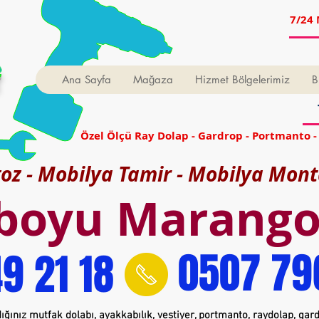
7/24 
t
Ana Sayfa
Mağaza
Hizmet Bölgelerimiz
B
Özel Ölçü Ray Dolap - Gardrop - Portmanto -
z - Mobilya Tamir - Mobilya Mont
boyu Marangoz
0507 79
9 21 18
ığınız mutfak dolabı, ayakkabılık, vestiyer, portmanto, raydolap, gar