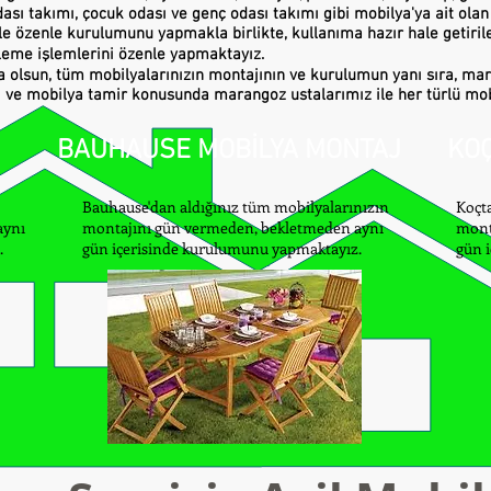
ası takımı, çocuk odası ve genç odası takımı gibi mobilya'ya ait olan
e özenle kurulumunu yapmakla birlikte, kullanıma hazır hale getirile
leme işlemlerini özenle yapmaktayız.
a olsun, tüm mobilyalarınızın montajının ve kurulumun yanı sıra, ma
 ve mobilya tamir konusunda marangoz ustalarımız ile her türlü mob
BAUHAUSE MOBİLYA MONTAJ
KOÇ
Bauhause'dan aldığınız tüm mobilyalarınızın
Koçta
aynı
montajını gün vermeden, bekletmeden aynı
mont
.
gün içerisinde kurulumunu yapmaktayız.
gün 