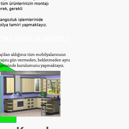
 tüm ürünlerinizin montajı
rek, gerekli
rangozluk işlemlerinide
ilya tamiri yapmaktayız.
TAŞ MOBİLYA MONTAJ
ş'dan aldığınız tüm mobilyalarınızın
ajını gün vermeden, bekletmeden aynı
içerisinde kurulumunu yapmaktayız.