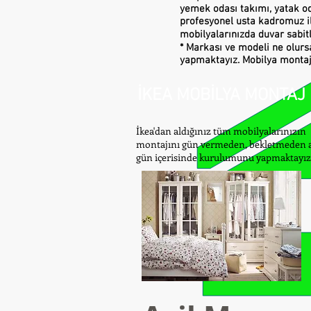
yemek odası takımı, yatak od
profesyonel usta kadromuz il
mobilyalarınızda duvar sabit
* Markası ve modeli ne olurs
yapmaktayız. Mobilya montaj
İKEA MOBİLYA MONTAJ
İkea'dan aldığınız tüm mobilyalarınızın
montajını gün vermeden, bekletmeden 
gün içerisinde kurulumunu yapmaktayız