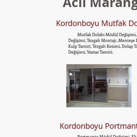
Acil Marang
Kordonboyu Mutfak Dol
Mutfak Dolabı Mödül Değişimi, Ek 
Değişimi, Tezgah Montajı ,Menteşe D
Kulp Tamiri, Tezgah Kesimi, Dolap T
Değişimi, Vastas Tamiri.
Kordonboyu Portmanto
Portmanto Mödül Değişimi, Ek Dol