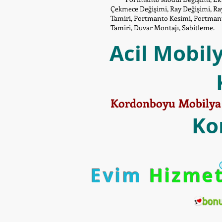
Çekmece Değişimi, Ray Değişimi, Ray
Tamiri, Portmanto Kesimi, Portmant
Tamiri, Duvar Montajı, Sabitleme.
Acil Mobil
Kordonboyu Mobilya K
Ko
Evim
Hizme