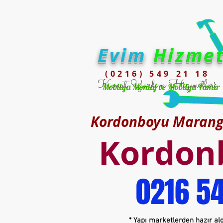
Evim
Hizme
(0216) 549 21 18
Konut Yardım Hizmetleri
Mobilya Montaj ve Mobilya Tamir
Kordonboyu Marango
Kordon
0216 54
* Yapı marketlerden hazır ald