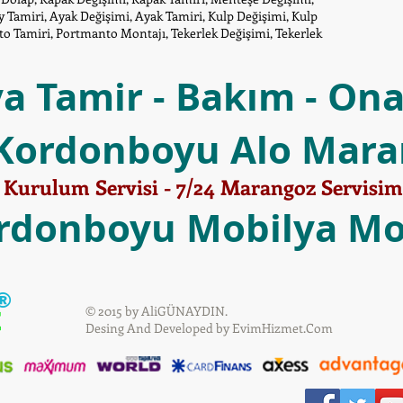
 Tamiri, Ayak Değişimi, Ayak Tamiri, Kulp Değişimi, Kulp
o Tamiri, Portmanto Montajı, Tekerlek Değişimi, Tekerlek
ya Tamir - Bakım - Ona
Kordonboyu Alo Mara
urulum Servisi - 7/24 Marangoz Servisimiz
rdonboyu Mobilya Mo
®
t
© 2015 by AliGÜNAYDIN.
Desing And Developed by
EvimHizmet.Com