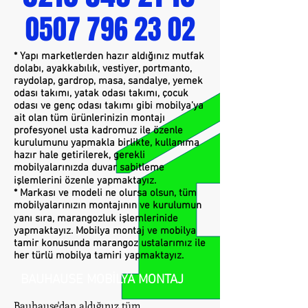
0507 796 23 02
* Yapı marketlerden hazır aldığınız mutfak
dolabı, ayakkabılık, vestiyer, portmanto,
raydolap, gardrop, masa, sandalye, yemek
odası takımı, yatak odası takımı, çocuk
odası ve genç odası takımı gibi mobilya'ya
ait olan tüm ürünlerinizin montajı
profesyonel usta kadromuz ile özenle
kurulumunu yapmakla birlikte, kullanıma
hazır hale getirilerek, gerekli
mobilyalarınızda duvar sabitleme
işlemlerini özenle yapmaktayız.
* Markası ve modeli ne olursa olsun, tüm
mobilyalarınızın montajının ve kurulumun
yanı sıra, marangozluk işlemlerinide
yapmaktayız. Mobilya montaj ve mobilya
tamir konusunda marangoz ustalarımız ile
her türlü mobilya tamiri yapmaktayız.
BAUHAUSE MOBİLYA MONTAJ
Bauhause'dan aldığınız tüm