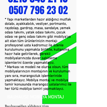
0507 796 23 02
* Yapı marketlerden hazır aldığınız mutfak
dolabı, ayakkabılık, vestiyer, portmanto,
raydolap, gardrop, masa, sandalye, yemek
odası takımı, yatak odası takımı, çocuk
odası ve genç odası takımı gibi mobilya'ya
ait olan tüm ürünlerinizin montajı
profesyonel usta kadromuz ile özenle
kurulumunu yapmakla birlikte, kullanıma
hazır hale getirilerek, gerekli
mobilyalarınızda duvar sabitleme
işlemlerini özenle yapmaktayız.
* Markası ve modeli ne olursa olsun, tüm
mobilyalarınızın montajının ve kurulumun
yanı sıra, marangozluk işlemlerinide
yapmaktayız. Mobilya montaj ve mobilya
tamir konusunda marangoz ustalarımız ile
her türlü mobilya tamiri yapmaktayız.
BAUHAUSE MOBİLYA MONTAJ
Bauhause'dan aldığınız tüm