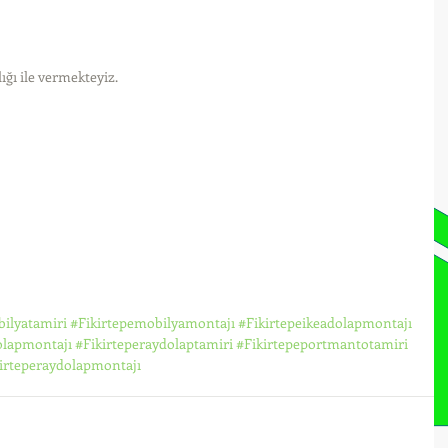
ığı ile vermekteyiz. 
bilyatamiri
#Fikirtepemobilyamontajı
#Fikirtepeikeadolapmontajı
olapmontajı
#Fikirteperaydolaptamiri
#Fikirtepeportmantotamiri
irteperaydolapmontajı