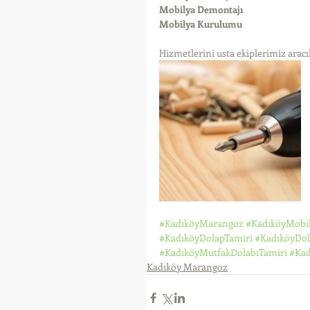
Mobilya Demontajı
Mobilya Kurulumu
Hizmetlerini usta ekiplerimiz aracıl
#KadıköyMarangoz
#KadıköyMobil
#KadıköyDolapTamiri
#KadıköyDol
#KadıköyMutfakDolabıTamiri
#Kad
Kadıköy Marangoz