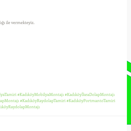
ığı ile vermekteyiz. 
yaTamiri
#KadıköyMobilyaMontajı
#KadıköyİkeaDolapMontajı
apMontajı
#KadıköyRaydolapTamiri
#KadıköyPortmantoTamiri
ıköyRaydolapMontajı