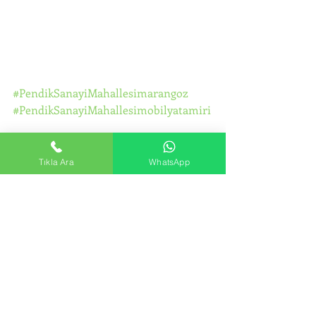
#PendikSanayiMahallesimarangoz
#PendikSanayiMahallesimobilyatamiri
#PendikSanayiMahallesimobilyamonta
jı
Tıkla Ara
WhatsApp
#PendikSanayiMahallesiikeadolapmon
tajı
#PendikSanayiMahallesidolaptamiri
#PendikSanayiMahallesidolapmontajı
#PendikSanayiMahallesiraydolaptamir
i
#PendikSanayiMahallesiportmantotam
iri
#PendikSanayiMahallesimutfakdolabıt