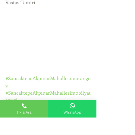
Vastas Tamiri 
#SancaktepeAkpınarMahallesimarango
z
#SancaktepeAkpınarMahallesimobilyat
amiri
#SancaktepeAkpınarMahallesimobilya
Tıkla Ara
WhatsApp
montajı
#SancaktepeAkpınarMahallesiikeadola
pmontajı