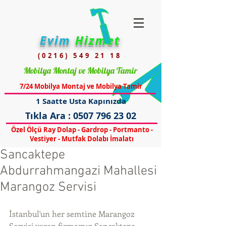
Evim
Hizmet
(0216) 549 21 18
Mobilya Montaj ve Mobilya Tamir
7/24 Mobilya Montaj ve Mobilya Tamir
1 Saatte Usta Kapınızda
Tıkla Ara :
0507 796 23 02
Özel Ölçü Ray Dolap - Gardrop - Portmanto -
Vestiyer - Mutfak Dolabı İmalatı
Sancaktepe
Abdurrahmangazi Mahallesi
Marangoz Servisi
İstanbul'un her semtine Marangoz 
Servisi veren firmamız Sancaktepe 