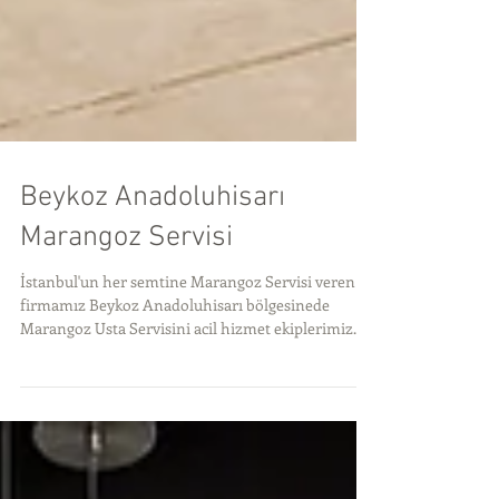
Beykoz Anadoluhisarı
Marangoz Servisi
İstanbul'un her semtine Marangoz Servisi veren
firmamız Beykoz Anadoluhisarı bölgesinede
Marangoz Usta Servisini acil hizmet ekiplerimiz...