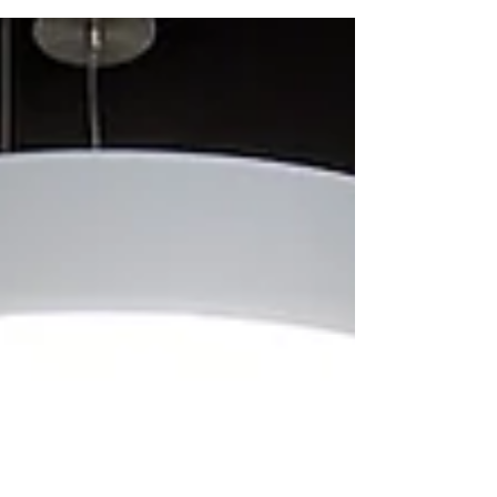
Usta Servisini acil hizmet ekiplerimiz...