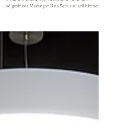
Sultanbeyli Yavuz Selim
Mahallesi Marangoz Servisi
İstanbul'un her semtine Marangoz Servisi veren
firmamız Sultanbeyli Yavuz Selim Mahallesi
bölgesinede Marangoz Usta Servisini acil hizmet...