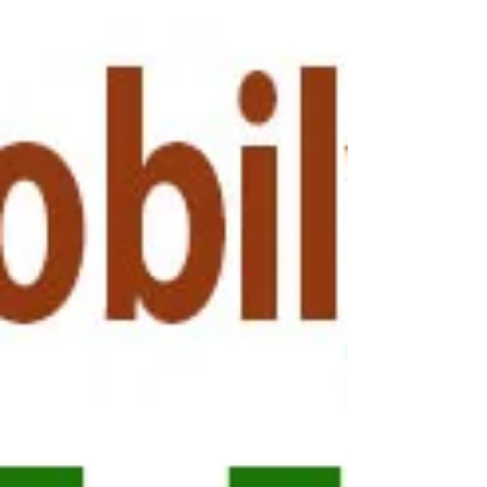
İstanbul'un her semtine 7 Gün 24 Saat Marangoz
Hizmeti veren firmamız, Çavuşoğlu Mobilya
Montajıı bölgesinede Marangoz Usta Servisini,...