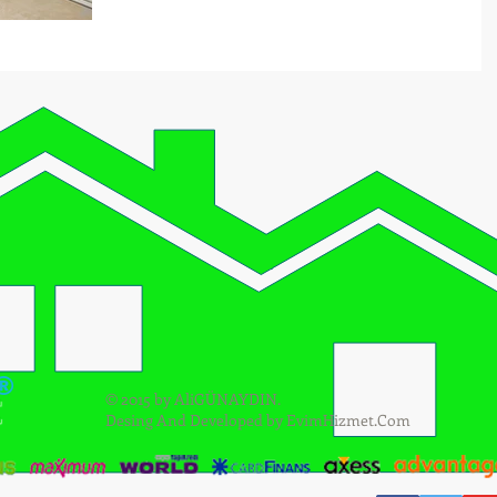
®
t
© 2015 by AliGÜNAYDIN.
Desing And Developed by
EvimHizmet.Com