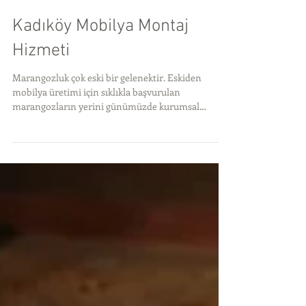
Kadıköy Mobilya Montaj
Hizmeti
Marangozluk çok eski bir gelenektir. Eskiden
mobilya üretimi için sıklıkla başvurulan
marangozların yerini günümüzde kurumsal
firmalar...